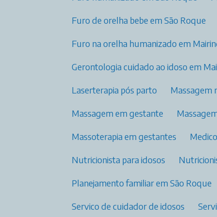
Furo de orelha bebe em São Roque
Furo na orelha humanizado​ em Mairi
Gerontologia cuidado ao idoso em Ma
Laserterapia pós parto​
Massagem 
Massagem em gestante
Massage
Massoterapia em gestantes
Medic
Nutricionista para idosos​
Nutricio
Planejamento familiar​ em São Roque
Servico de cuidador de idosos
Ser