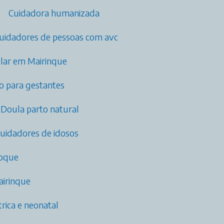
Cuidadora humanizada
Cuidadores de pessoas com avc​
cular em Mairinque
o para gestantes
Doula parto natural
cuidadores de idosos
Roque
airinque
ica e neonatal​