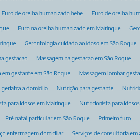
Furo de orelha humanizado bebe
Furo de orelha hu
nque
Furo na orelha humanizado​ em Mairinque
Ge
irinque
Gerontologia cuidado ao idoso em São Roque
na gestacao
Massagem na gestacao em São Roque
m em gestante em São Roque
Massagem lombar gest
o geriatra a domicilio​
Nutrição para gestante​
Nutric
nista para idosos​ em Mairinque
Nutricionista para idos
Pré natal particular​ em São Roque
Primeiro furo
viço enfermagem domiciliar
Serviços de consultoria e