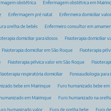
ermagem obstétrica​
Enfermagem obstétrica​ em Mairin
e
Enfermagem pré natal​
Enfermeira domiciliar valo
fura orelha de bebês
Enfermeiro consultor em amamen
sioterapia domiciliar para idosos
Fisioterapia domiciliar v
Fisioterapia domiciliar​ em São Roque
Fisioterapia pél
e
Fisioterapia pélvica valor​ em São Roque
Fisiotera
Fisioterapia respiratória domiciliar
Fonoaudiologia para 
nizado bebe em Mairinque
Furo humanizado bebe em
 humanizado em Mairinque
Furo humanizado na orelha
Furo humanizado valor
Furo de orelha bebe
Furo d