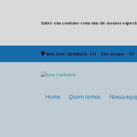
Entre em contato com um de nossos especial
Rua José Alembick, 191 - São Roque - SP
Home
Quem somos
Nossa equ