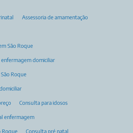
inatal
Assessoria de amamentação
a em São Roque
o enfermagem domiciliar
m São Roque
domiciliar
preço
Consulta para idosos
tal enfermagem​
ão Roque
Consulta pré natal​