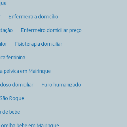
que
r
Enfermeira a domicílio
tação​
Enfermeiro domiciliar preço
alor
Fisioterapia domiciliar​
vica feminina​
pia pélvica​ em Mairinque
idoso domiciliar
Furo humanizado
 São Roque
 de bebe​
e orelha bebe em Mairinque