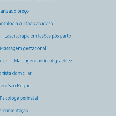
manizado preço
rontologia cuidado ao idoso
Laserterapia em lesões pós parto​
Massagem gestacional
ante
Massagem perineal gravidez
ionista domiciliar
os​ em São Roque
Psicóloga perinatal​
m amamentação​