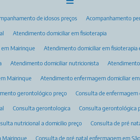
ompanhamento de idosos preços
Acompanhamento per
l​
Atendimento domiciliar em fisioterapia
ia em Mairinque
Atendimento domiciliar em fisioterapi
a
Atendimento domiciliar nutricionista
Atendiment
em Mairinque
Atendimento enfermagem domiciliar e
dimento gerontológico preço
Consulta de enfermagem 
l​
Consulta gerontologica
Consulta gerontológica 
nsulta nutricional a domicilio preço
Consulta de pré na
m Mairinque
Consulta de pré natal enfermagem​ em S