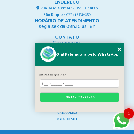
ENDEREÇO
Rua José Alembick, 191 - Centro
São Roque - CEP: 18130-280
HORÁRIO DE ATENDIMENTO
seg a sex da 08h30 as 18h
CONTATO
(11) 93360-1079
contato@bcuidados.com.br
Olá! Fale agora pelo WhatsApp
MENU
HOME
QUEM SOMOS
Insira seu telefone
NOSSA EQUIPE
NOSSOS SERVIÇOS
CURSOS
INICIAR CONVERSA
BLOG
CONTATO
CATEGORIAS
1
MAPA DO SITE