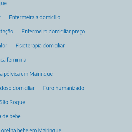
que
r
Enfermeira a domicílio
tação​
Enfermeiro domiciliar preço
alor
Fisioterapia domiciliar​
vica feminina​
pia pélvica​ em Mairinque
idoso domiciliar
Furo humanizado
 São Roque
 de bebe​
e orelha bebe em Mairinque