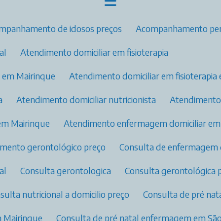
ompanhamento de idosos preços
Acompanhamento per
l​
Atendimento domiciliar em fisioterapia
ia em Mairinque
Atendimento domiciliar em fisioterapi
a
Atendimento domiciliar nutricionista
Atendiment
em Mairinque
Atendimento enfermagem domiciliar e
dimento gerontológico preço
Consulta de enfermagem 
l​
Consulta gerontologica
Consulta gerontológica 
nsulta nutricional a domicilio preço
Consulta de pré na
m Mairinque
Consulta de pré natal enfermagem​ em S