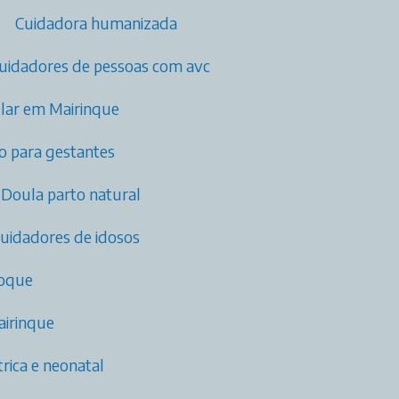
Cuidadora humanizada
Cuidadores de pessoas com avc​
cular em Mairinque
o para gestantes
Doula parto natural
cuidadores de idosos
Roque
airinque
ica e neonatal​