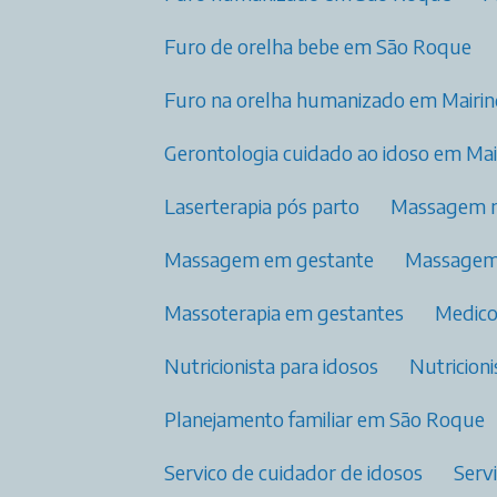
Furo de orelha bebe em São Roque
Furo na orelha humanizado​ em Mairi
Gerontologia cuidado ao idoso em Ma
Laserterapia pós parto​
Massagem 
Massagem em gestante
Massage
Massoterapia em gestantes
Medic
Nutricionista para idosos​
Nutricio
Planejamento familiar​ em São Roque
Servico de cuidador de idosos
Ser