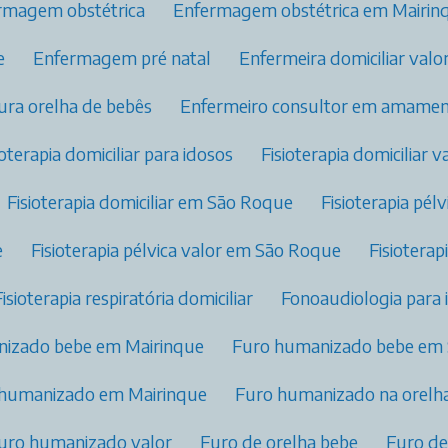
ermagem obstétrica​
Enfermagem obstétrica​ em Mairin
e
Enfermagem pré natal​
Enfermeira domiciliar valo
fura orelha de bebês
Enfermeiro consultor em amamen
sioterapia domiciliar para idosos
Fisioterapia domiciliar v
Fisioterapia domiciliar​ em São Roque
Fisioterapia pél
e
Fisioterapia pélvica valor​ em São Roque
Fisiotera
Fisioterapia respiratória domiciliar
Fonoaudiologia para 
nizado bebe em Mairinque
Furo humanizado bebe em
 humanizado em Mairinque
Furo humanizado na orelha
Furo humanizado valor
Furo de orelha bebe
Furo d