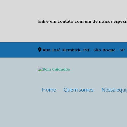
Entre em contato com um de nossos especial
Rua José Alembick, 191 - São Roque - SP
Home
Quem somos
Nossa equ