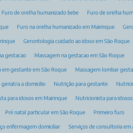
Furo de orelha humanizado bebe
Furo de orelha hu
nque
Furo na orelha humanizado​ em Mairinque
Ge
irinque
Gerontologia cuidado ao idoso em São Roque
na gestacao
Massagem na gestacao em São Roque
m em gestante em São Roque
Massagem lombar gest
o geriatra a domicilio​
Nutrição para gestante​
Nutric
nista para idosos​ em Mairinque
Nutricionista para idos
Pré natal particular​ em São Roque
Primeiro furo
viço enfermagem domiciliar
Serviços de consultoria e