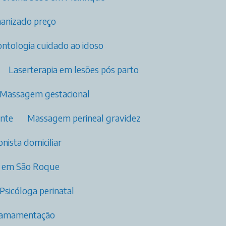
manizado preço
rontologia cuidado ao idoso
Laserterapia em lesões pós parto​
Massagem gestacional
ante
Massagem perineal gravidez
ionista domiciliar
os​ em São Roque
Psicóloga perinatal​
m amamentação​