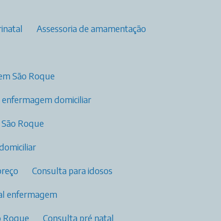
inatal
Assessoria de amamentação
a em São Roque
o enfermagem domiciliar
m São Roque
domiciliar
preço
Consulta para idosos
tal enfermagem​
ão Roque
Consulta pré natal​