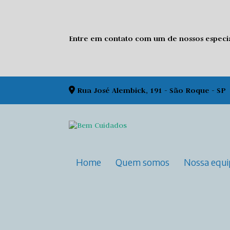
Entre em contato com um de nossos especial
Rua José Alembick, 191 - São Roque - SP
Home
Quem somos
Nossa equ