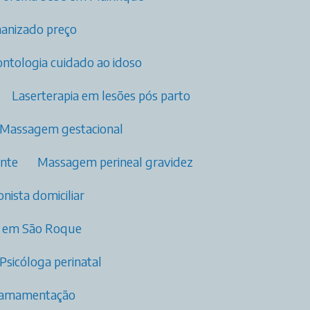
manizado preço
rontologia cuidado ao idoso
Laserterapia em lesões pós parto​
Massagem gestacional
ante
Massagem perineal gravidez
ionista domiciliar
os​ em São Roque
Psicóloga perinatal​
m amamentação​