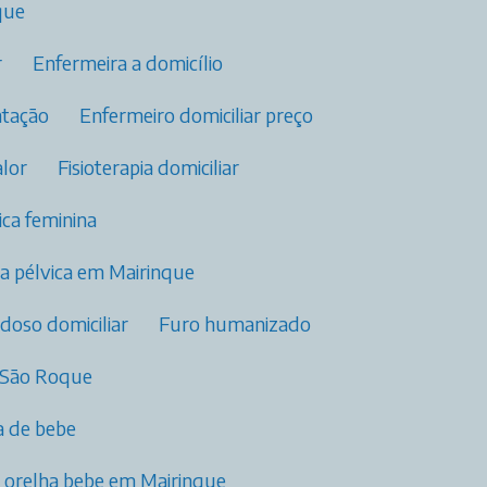
que
r
Enfermeira a domicílio
tação​
Enfermeiro domiciliar preço
alor
Fisioterapia domiciliar​
vica feminina​
pia pélvica​ em Mairinque
idoso domiciliar
Furo humanizado
 São Roque
 de bebe​
e orelha bebe em Mairinque