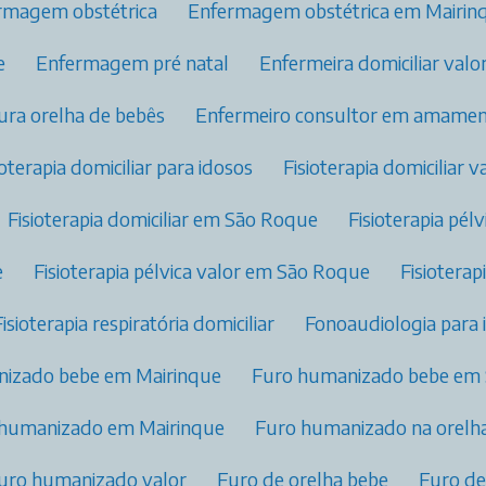
ermagem obstétrica​
Enfermagem obstétrica​ em Mairin
e
Enfermagem pré natal​
Enfermeira domiciliar valo
fura orelha de bebês
Enfermeiro consultor em amamen
sioterapia domiciliar para idosos
Fisioterapia domiciliar v
Fisioterapia domiciliar​ em São Roque
Fisioterapia pél
e
Fisioterapia pélvica valor​ em São Roque
Fisiotera
Fisioterapia respiratória domiciliar
Fonoaudiologia para 
nizado bebe em Mairinque
Furo humanizado bebe em
 humanizado em Mairinque
Furo humanizado na orelha
Furo humanizado valor
Furo de orelha bebe
Furo d