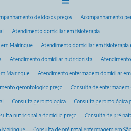
ompanhamento de idosos preços
Acompanhamento per
l​
Atendimento domiciliar em fisioterapia
ia em Mairinque
Atendimento domiciliar em fisioterapi
a
Atendimento domiciliar nutricionista
Atendiment
em Mairinque
Atendimento enfermagem domiciliar e
dimento gerontológico preço
Consulta de enfermagem 
l​
Consulta gerontologica
Consulta gerontológica 
nsulta nutricional a domicilio preço
Consulta de pré na
m Mairinque
Consulta de pré natal enfermagem​ em S