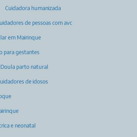
Cuidadora humanizada
Cuidadores de pessoas com avc​
cular em Mairinque
o para gestantes
Doula parto natural
cuidadores de idosos
Roque
airinque
ica e neonatal​