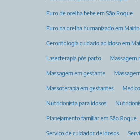
Furo de orelha bebe em São Roque
Furo na orelha humanizado​ em Mairi
Gerontologia cuidado ao idoso em Ma
Laserterapia pós parto​
Massagem 
Massagem em gestante
Massage
Massoterapia em gestantes
Medic
Nutricionista para idosos​
Nutricio
Planejamento familiar​ em São Roque
Servico de cuidador de idosos
Ser