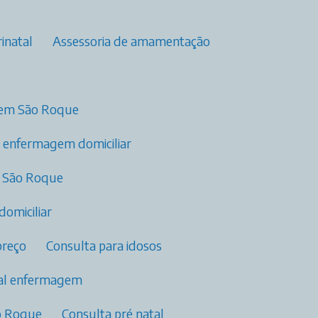
inatal
Assessoria de amamentação
a em São Roque
o enfermagem domiciliar
m São Roque
domiciliar
preço
Consulta para idosos
tal enfermagem​
ão Roque
Consulta pré natal​