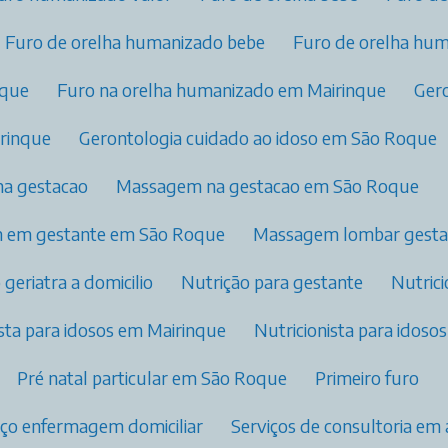
Furo de orelha humanizado bebe
Furo de orelha hu
nque
Furo na orelha humanizado​ em Mairinque
Ge
irinque
Gerontologia cuidado ao idoso em São Roque
na gestacao
Massagem na gestacao em São Roque
m em gestante em São Roque
Massagem lombar gest
o geriatra a domicilio​
Nutrição para gestante​
Nutric
nista para idosos​ em Mairinque
Nutricionista para idos
Pré natal particular​ em São Roque
Primeiro furo
viço enfermagem domiciliar
Serviços de consultoria e