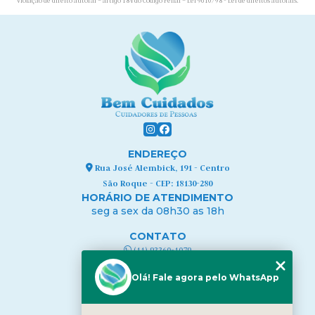
violação de direito autoral – artigo 184 do Código Penal –
Lei 9610/98 - Lei de direitos autorais
.
ENDEREÇO
Rua José Alembick, 191 - Centro
São Roque - CEP: 18130-280
HORÁRIO DE ATENDIMENTO
seg a sex da 08h30 as 18h
CONTATO
(11) 93360-1079
contato@bcuidados.com.br
Olá! Fale agora pelo WhatsApp
MENU
HOME