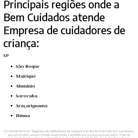
Principais regiões onde a
Bem Cuidados atende
Empresa de cuidadores de
criança:
SP
São Roque
Mairique
Aluminio
Sorocaba
Araçariguama
Ibiuna
O conteúdo do texto "
Empresa de cuidadores de criança
" é de direito reservado. Sua reprodução,
parcial ou total, mesmo citando nossos links, é proibida sem a autorização do autor. Crime de