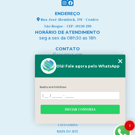
ENDEREÇO
Rua José Alembick, 191 - Centro
São Roque - CEP: 18130-280
HORÁRIO DE ATENDIMENTO
seg a sex da 08h30 as 18h
CONTATO
(11) 93360-1079
contato@bcuidados.com.br
Olá! Fale agora pelo WhatsApp
MENU
HOME
QUEM SOMOS
Insira seu telefone
NOSSA EQUIPE
NOSSOS SERVIÇOS
CURSOS
INICIAR CONVERSA
BLOG
CONTATO
CATEGORIAS
1
MAPA DO SITE